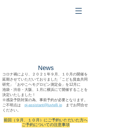
過去のイベント
Past Events
News
コロナ禍により、２０２１年９月、１０月の開催を
延期させていただいておりました「こども貧血共同
研究」「おやこヘモグロビン測定会」を12月に
池袋・渋谷・大阪、１月に横浜にて開催することを
決定いたしました！
​※感染予防対策の為、事前予約が必要となります。
ご不明点は
pj-assistant@luvtelli.jp
までお問合せ
ください。
前回（９月、１０月）にご予約いただいた方へ
​ご予約についての注意事項