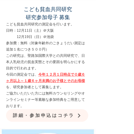
こども貧血共同研究
​研究参加母子 募集
こども貧血共同研究の測定会を行います。
日時：12月11日（土）＠大阪
12月19日（日）＠池袋
参加費：無料（対象年齢外のごきょうだい測定は
追加１名につき５００円）
この研究は、聖路加国際大学との共同研究で、日
本人乳幼児の貧血実態とその要因を明らかにする
目的で行われます。
今回の測定会では、
今年１２月１日時点で０歳６
ヶ月以上～１歳６ヶ月未満のお子様とそのお母様
を、研究参加者として募集します。
ご協力いただいた方には無料カウンセリングやオ
ンラインセミナー等素敵な参加特典をご用意して
おります。
詳細・参加申込はコチラ