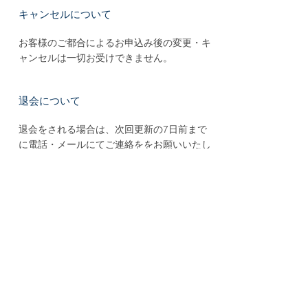
キャンセルについて
お客様のご都合によるお申込み後の変更・キ
ャンセルは一切お受けできません。
退会について
退会をされる場合は、次回更新の7日前まで
に電話・メールにてご連絡ををお願いいたし
ます。 ただし、すでに納付頂いた年会費等
は、理由の如何を問わず一切ご返金できませ
ん。
​■法人概要
一般社団法人Luvtelli（ラブテリ）
■所在地