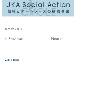
2023年5月29日
< Previous
Next >
​■法人概要
一般社団法人Luvtelli（ラブテリ）
■所在地
〒103-0027
東京都中央区日本橋3-2-14 日本橋KN ビル
4F
■代表理事
細川モモ