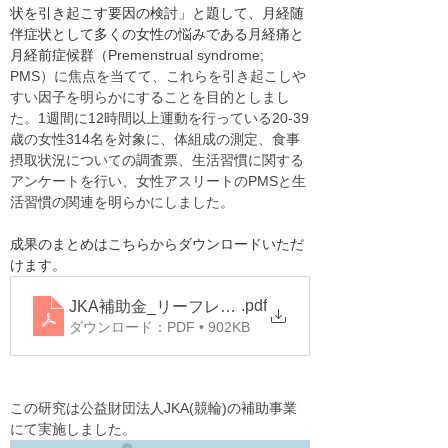
状を引き起こす要因の検討」と題して、月経随
伴症状として多くの女性の悩みである月経痛と
月経前症候群（
Premenstrual syndrome; 
PMS）に焦点を当てて、これらを引き起こしや
すい因子を明らかにすることを目的としまし
た。1週間に12時間以上運動を行っている20-39
歳の女性314名を対象に、体組成の測定、食事
摂取状況についての調査票、生活習慣に関する
アンケートを行い、女性アスリートのPMSと生
活習慣の関連を明らかにしました。
成果のまとめはこちらからダウンロードいただ
けます。
.pdf
JKA補助金_リーフレット(fix)
ダウンロード：PDF • 902KB
この研究は公益財団法人JKA(競輪)の補助事業
にて実施しました。