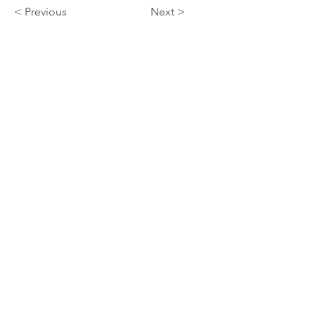
< Previous
Next >
​■法人概要
一般社団法人Luvtelli（ラブテリ）
■所在地
〒103-0027
東京都中央区日本橋3-2-14 日本橋KN ビル
4F
■代表理事
細川モモ
■
設立
平成24 年5 月18 日
■
mail
info@luvtelli.jp
■個人情報の取扱いについて