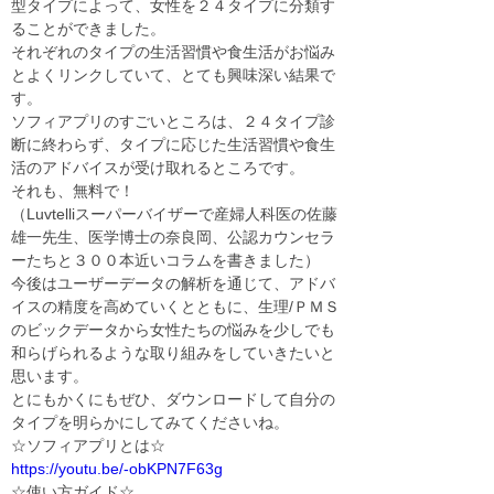
型タイプによって、女性を２４タイプに分類す
ることができました。
それぞれのタイプの生活習慣や食生活がお悩み
とよくリンクしていて、とても興味深い結果で
す。

ソフィアプリのすごいところは、２４タイプ診
断に終わらず、タイプに応じた生活習慣や食生
活のアドバイスが受け取れるところです。
それも、無料で！

（Luvtelliスーパーバイザーで産婦人科医の佐藤
雄一先生、医学博士の奈良岡、公認カウンセラ
ーたちと３００本近いコラムを書きました）
今後はユーザーデータの解析を通じて、アドバ
イスの精度を高めていくとともに、生理/ＰＭＳ
のビックデータから女性たちの悩みを少しでも
和らげられるような取り組みをしていきたいと
思います。

とにもかくにもぜひ、ダウンロードして自分の
タイプを明らかにしてみてくださいね。
https://youtu.be/-obKPN7F63g