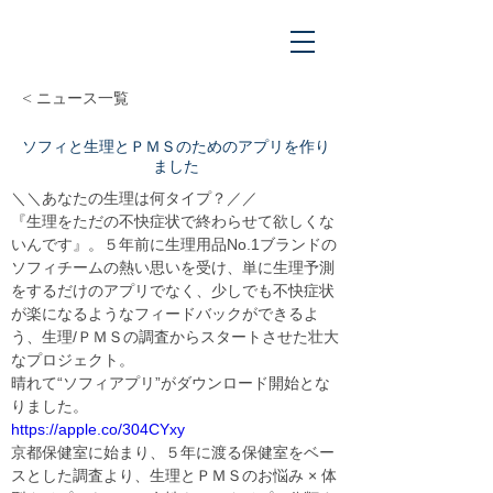
< ニュース一覧
ソフィと生理とＰＭＳのためのアプリを作り
ました
＼＼あなたの生理は何タイプ？／／

『生理をただの不快症状で終わらせて欲しくな
いんです』。５年前に生理用品No.1ブランドの
ソフィチームの熱い思いを受け、単に生理予測
をするだけのアプリでなく、少しでも不快症状
が楽になるようなフィードバックができるよ
う、生理/ＰＭＳの調査からスタートさせた壮大
なプロジェクト。
晴れて“ソフィアプリ”がダウンロード開始とな
https://apple.co/304CYxy
京都保健室に始まり、５年に渡る保健室をベー
スとした調査より、生理とＰＭＳのお悩み × 体