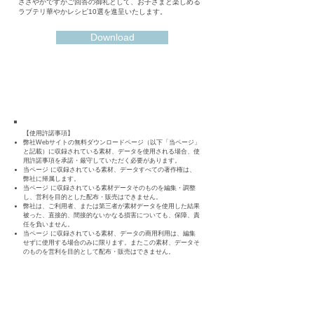
ささやかですがご回答の御礼として、お子さまと楽しめる
ラブテリ華やかレシピ10選を進呈いたします。
Download
【使用許諾事項】
弊社Webサイトの無料ダウンロードページ（以下「当ページ」
と記載）に収録されている素材、データを使用される場合、使
用許諾事項を承諾・厳守していただく必要があります。
当ページ に収録されている素材、データすべての著作権は、
弊社に帰属します。
当ページ に収録されている素材データそのものを編集・調整
し、営利を目的とした配布・販売はできません。
弊社は、ご利用者、または第三者が素材データを使用した結果
被った、直接的、間接的ないかなる損害についても、保障、責
任を負いません。
当ページ に収録されている素材、データの商用利用は、編集
せずに使用する場合のみに限ります。またこの素材、データそ
のものを営利を目的として配布・販売はできません。