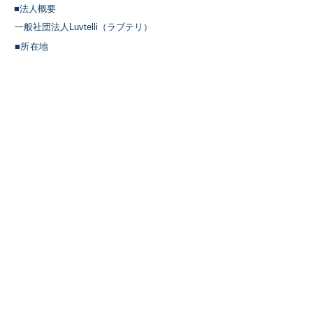
​■法人概要
一般社団法人Luvtelli（ラブテリ）
■所在地
〒103-0027
東京都中央区日本橋3-2-14 日本橋KN ビル
4F
■代表理事
細川モモ
■
設立
平成24 年5 月18 日
■
mail
info@luvtelli.jp
■個人情報の取扱いについて
■特定商取引法に基づく表示
© 2021 Luvtelli Tokyo&