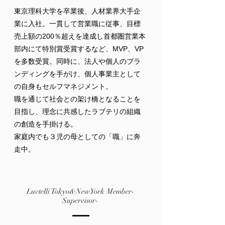
東京理科大学を卒業後、人材業界大手企
業に入社。一貫して営業職に従事、目標
売上額の200％超えを達成し首都圏営業本
部内にて特別賞受賞するなど、MVP、VP
を多数受賞。同時に、法人や個人のブラ
ンディングを手がけ、個人事業主として
の自身もセルフマネジメント。
職を通じて社会との架け橋となることを
目指し、理念に共感したラブテリの組織
の創造を手掛ける。
家庭内でも３児の母としての「職」に奔
走中。
Luvtelli Tokyo&NewYork Member-
Supervisor-