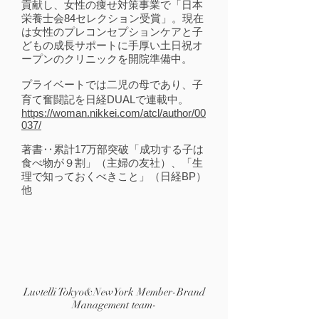
貢献し、女性の痩せ対策事業で「日本
栄養士会84セレクション受賞」。現在
は女性のプレコンセプションケアと子
どもの成長サポートに手厚い土日祝オ
ープンのクリニックを開院準備中。
プライベートでは二児の母であり、子
育て奮闘記を日経DUALで連載中。
https://woman.nikkei.com/atcl/author/00
037/
著書‥累計17万部突破「成功する子は
食べ物が９割」（主婦の友社）、「生
理で知っておくべきこと」（日経BP）
他
Luvtelli Tokyo&NewYork Member-Brand
Management team-