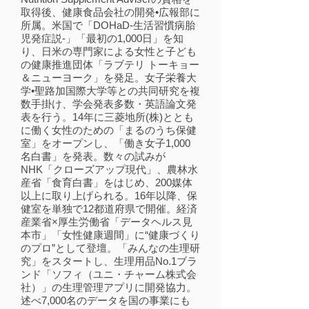
取得後、健康食品会社の開発•広報部に
所属。米国で「DOHaD-生活習慣病胎
児発症説-」「最初の1,000日」を知
り、日米の専門家による女性と子ども
の健康推進団体「ラブテリ トーキョー
＆ニューヨーク」を発足。女子栄養大
学•聖路加国際大学等との共同研究を複
数手掛け、学会発表多数・英語論文発
表を行う。14年に三菱地所(株)ととも
に働く女性のための「まるのうち保健
室」をオープンし、「働き女子1,000
名白書」を発表。数々の試みが
NHK「クローズアップ現代」、農林水
産省「食育白書」をはじめ、200媒体
以上に取り上げられる。16年以降、保
健室を単独で12都道府県で開催。経済
産業省×厚生労働省「データヘルス見
本市」「女性健康週間」に“健康づくり
のプロ”として登壇。「みんなの生理研
究」をスタートし、生理用品No.1ブラ
ンド「ソフィ（ユニ・チャーム株式会
社）」の生理管理アプリに開発協力。
述べ7,000名のデータを国の事業にも