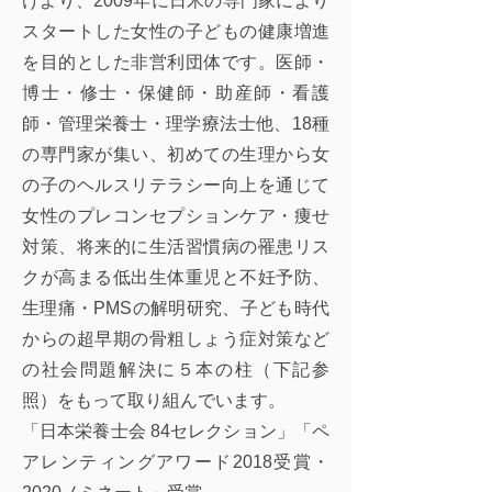
けより、2009年に日米の専門家により
スタートした女性の子どもの健康増進
を目的とした非営利団体です。医師・
博士・修士・保健師・助産師・看護
師・管理栄養士・理学療法士他、18種
の専門家が集い、初めての生理から女
の子のヘルスリテラシー向上を通じて
女性のプレコンセプションケア・痩せ
対策、将来的に生活習慣病の罹患リス
クが高まる低出生体重児と不妊予防、
生理痛・PMSの解明研究、子ども時代
からの超早期の骨粗しょう症対策など
の社会問題解決に５本の柱（下記参
照）をもって取り組んでいます。
「日本栄養士会 84セレクション」「ペ
アレンティングアワード2018受賞・