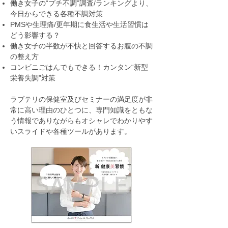
働き女子の“プチ不調”調査/ランキングより、
今日からできる各種不調対策
PMSや生理痛/更年期に食生活や生活習慣は
どう影響する？
働き女子の半数が不快と回答するお腹の不調
の整え方
コンビニごはんでもできる！カンタン“新型
栄養失調”対策
ラブテリの保健室及びセミナーの満足度が非
常に高い理由のひとつに、専門知識をともな
う情報でありながらもオシャレでわかりやす
いスライドや各種ツールがあります。