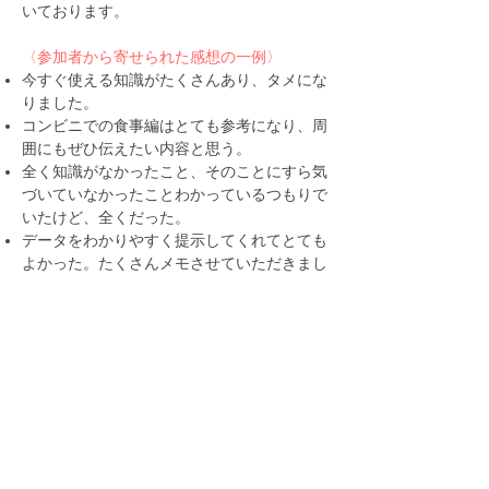
いております。
〈参加者から寄せられた感想の一例〉
今すぐ使える知識がたくさんあり、タメにな
りました。
コンビニでの食事編はとても参考になり、周
囲にもぜひ伝えたい内容と思う。
全く知識がなかったこと、そのことにすら気
づいていなかったことわかっているつもりで
いたけど、全くだった。
データをわかりやすく提示してくれてとても
よかった。たくさんメモさせていただきまし
た。
内容が濃く、とても参考になりました。HP
で復習をして、もっと深めたいです。
今この瞬間が子供や子供の将来に関わること
がわかり、もっと真剣に自分の体と向き合お
うと思いました。
健康にそんなに気を向けたことはなかった
が、妊娠や仕事のパフォーマンスに関連付け
て教えてもらうと意識しようと思った。