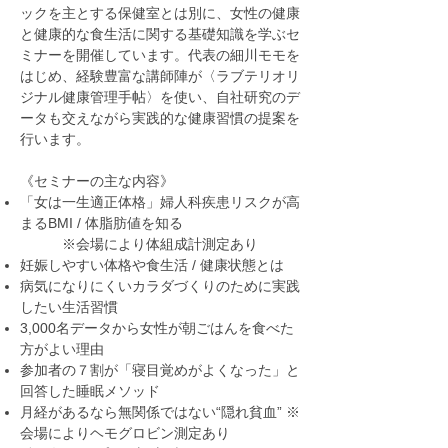
ックを主とする保健室とは別に、女性の健康
と健康的な食生活に関する基礎知識を学ぶセ
ミナーを開催しています。代表の細川モモを
はじめ、経験豊富な講師陣が〈ラブテリオリ
ジナル健康管理手帖〉を使い、自社研究のデ
ータも交えながら実践的な健康習慣の提案を
行います。
《セミナーの主な内容》
「女は一生適正体格」婦人科疾患リスクが高
まるBMI / 体脂肪値を知る
※会場により体組成計測定あり
妊娠しやすい体格や食生活 / 健康状態とは
病気になりにくいカラダづくりのために実践
したい生活習慣
3,000名データから女性が朝ごはんを食べた
方がよい理由
参加者の７割が「寝目覚めがよくなった」と
回答した睡眠メソッド
月経があるなら無関係ではない“隠れ貧血” ※
会場によりヘモグロビン測定あり