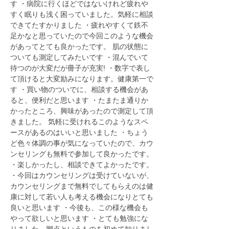
す ・病院に行くほどではないけれど疲れや
すく眠りも浅く困っていました。気軽に相談
できてたすかりました ・疲れやすくて鉄不
足かなと思っていたので今回このような機会
があってとても良かったです。 肌の状態に
ついても測定してみたいです ・混んでいて
待つのが大変だが冊子が充実! ・数字で表し
て頂けると大変励みになります。健康第一で
す ・買い物のついでに、相談する機会があ
ると、便利だと思います ・たまたま通りか
かったところ、興味があったので測定して頂
きました。 気軽に受けれるこのようなスペ
ースがあるのはいいと思いました ・ちょう
ど色々体調の事が気になっていたので、カウ
ンセリングも無料で参加して良かったです。
・楽しかったし、相談できてよかったです。
・今回はカウンセリングは受けていないが、
カウンセリングまで無料でしてもらえのは健
康に対して若い人も考える機会になりとても
良いと思います ・今後も、この様な機会も
やって欲しいと思います ・とても勉強にな