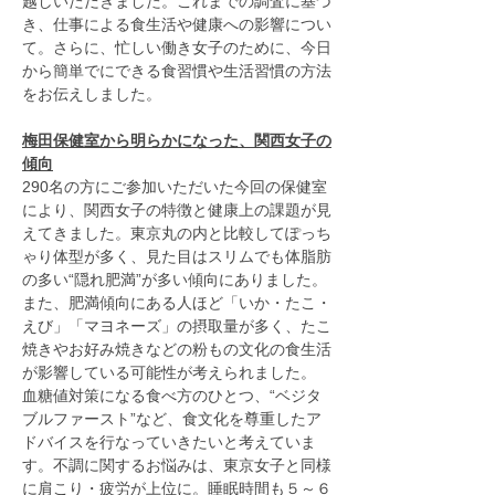
越しいただきました。これまでの調査に基づ
き、仕事による食生活や健康への影響につい
て。さらに、忙しい働き女子のために、今日
から簡単でにできる食習慣や生活習慣の方法
をお伝えしました。
梅田保健室から明らかになった、関西女子の
傾向
290名の方にご参加いただいた今回の保健室
により、関西女子の特徴と健康上の課題が見
えてきました。東京丸の内と比較してぽっち
ゃり体型が多く、見た目はスリムでも体脂肪
の多い“隠れ肥満”が多い傾向にありました。
また、肥満傾向にある人ほど「いか・たこ・
えび」「マヨネーズ」の摂取量が多く、たこ
焼きやお好み焼きなどの粉もの文化の食生活
が影響している可能性が考えられました。
血糖値対策になる食べ方のひとつ、“ベジタ
ブルファースト”など、食文化を尊重したア
ドバイスを行なっていきたいと考えていま
す。不調に関するお悩みは、東京女子と同様
に肩こり・疲労が上位に。睡眠時間も５～６