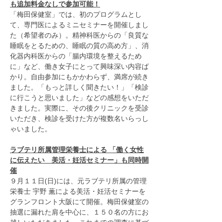
も追加料金なしで参加可能！
「梅田保健室」では、初のプログラムとし
て、専門医によるミニセミナーを開催しまし
た（希望者のみ）。精神科医からの「良質な
睡眠をとるための、睡眠の質の高め方」、消
化器内科医からの「腸内環境を整えるため
に」など、働き女子にとって興味深い内容ば
かり。自由参加にもかかわらず、満席が続き
ました。「もっと詳しく聞きたい！」「検診
に行こうと思いました」などの感想をいただ
きました。実際に、その後クリニックを受診
いただき、検診を受けた方が複数名いらっし
ゃいました。
ラブテリ所属管理栄養士による 「働く女性
に伝えたい 美活・妊活セミナー」も同時開
催
９月１１日(日)には、元ラブテリ所属の管理
栄養士 宇野 薫による美活・妊活セミナーを
グランフロント大阪にて開催。梅田保健室の
抽選に漏れた肩を中心に、１５０名の方にお