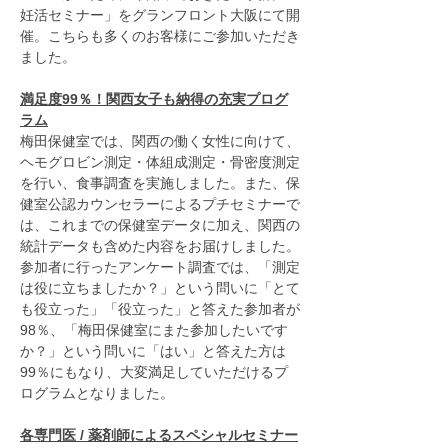
妊活セミナー」をグランフロント大阪にて開
催。こちらも多くのお客様にご参加いただき
ました。
満足度99％！関西女子も納得の充実プログ
ラム
梅田保健室では、関西の働く女性に向けて、
ヘモグロビン測定・体組成測定・骨密度測定
を行い、食事調査を実施しました。また、保
健室公認カウンセラーによるプチセミナーで
は、これまでの保健室データに加え、関西の
統計データも含めた内容をお届けしました。
参加者に行ったアンケート調査では、「測定
は役に立ちましたか？」という問いに「とて
も役立った」「役立った」と答えた参加者が
98％、「梅田保健室にまた参加したいです
か？」という問いに「はい」と答えた方は
99％にもなり、大変満足していただけるプ
ログラムとなりました。
各専門医 / 薬剤師によるスペシャルセミナー