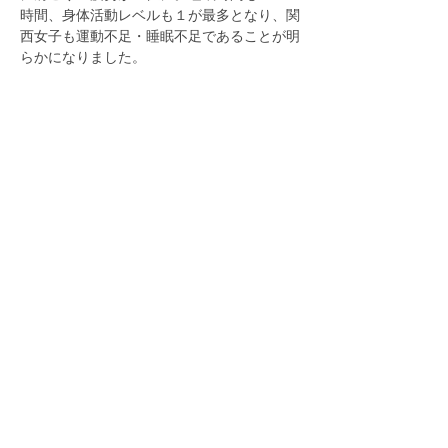
時間、身体活動レベルも１が最多となり、関
西女子も運動不足・睡眠不足であることが明
らかになりました。
参加者の皆様の声
梅田開催を楽しみにしていました。職場でも
休むほどではないけれど、不調の中がんばっ
ている人がたくさんいます。 今回のお話を
周りにも広めていけたらいいなと思います。
もっと関西での活動をしていただけると嬉し
いです。
こういうイベントに参加するのは初めてでし
たが、とても参考になり来てよかったと思い
ました。
東京での様子を見て参加したい気持ちが高ま
っていました。大阪での開催とてもうれしい
です。 自分の様々なデータを知ることが出
来て、とても参考になりました。
定期的に開催してほしいです。友人にも教え
てあげたいです。
普段、自分の食生活を振り返る機会がないの