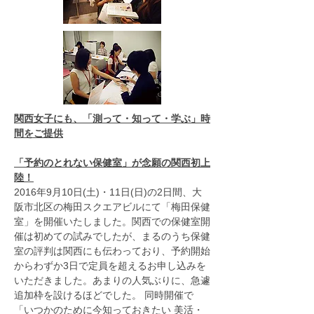
関西女子にも、「測って・知って・学ぶ」時
間をご提供
「予約のとれない保健室」が念願の関西初上
陸！
2016年9月10日(土)・11日(日)の2日間、大
阪市北区の梅田スクエアビルにて「梅田保健
室」を開催いたしました。関西での保健室開
催は初めての試みでしたが、まるのうち保健
室の評判は関西にも伝わっており、予約開始
からわずか3日で定員を超えるお申し込みを
いただきました。あまりの人気ぶりに、急遽
追加枠を設けるほどでした。 同時開催で
「いつかのために今知っておきたい 美活・