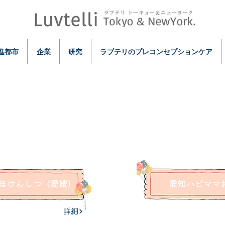
進都市
企業
研究
ラブテリのプレコンセプションケア
ラブテリ保健室
開催事例
2022-23年
詳細