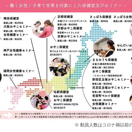
※ 動員人数はコロナ禍以前